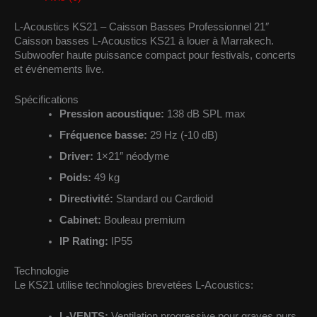
L-Acoustics KS21 – Caisson Basses Professionnel 21″
Caisson basses L-Acoustics KS21 à louer à Marrakech.
Subwoofer haute puissance compact pour festivals, concerts
et événements live.
Spécifications
Pression acoustique:
138 dB SPL max
Fréquence basse:
29 Hz (-10 dB)
Driver:
1×21″ néodyme
Poids:
49 kg
Directivité:
Standard ou Cardioid
Cabinet:
Bouleau premium
IP Rating:
IP55
Technologie
Le KS21 utilise technologies brevetées L-Acoustics:
L-VENTS:
Ventilation progressive pour graves purs