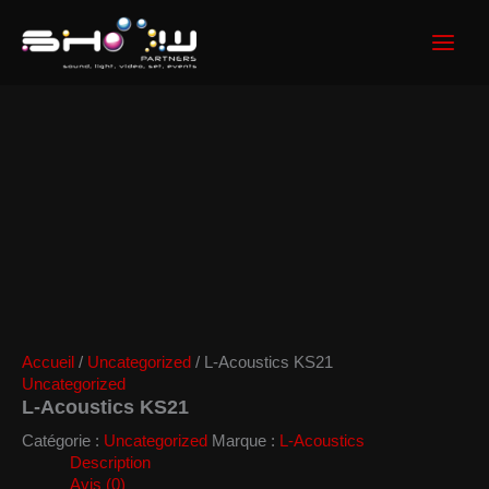
Aller
au
contenu
Accueil
/
Uncategorized
/ L-Acoustics KS21
Uncategorized
L-Acoustics KS21
Catégorie :
Uncategorized
Marque :
L-Acoustics
Description
Avis (0)