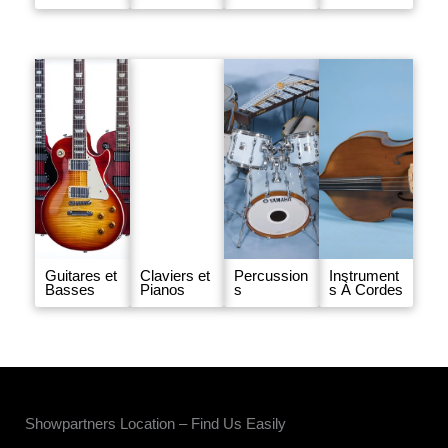
Guitares et
Claviers et
Percussion
Instrument
Basses
Pianos
s
s À Cordes
Showpartners Location – Find Us Easily