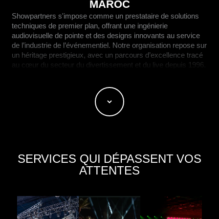
MAROC
Showpartners s'impose comme un prestataire de solutions
techniques de premier plan, offrant une ingénierie
audiovisuelle de pointe et des designs innovants au service
de l’industrie de l’événementiel. Notre organisation repose sur
un héritage prestigieux, avec un parcours d’excellence tracé
au cœur du secteur du divertissement et du live depuis 1996.
Basés à Marrakech, notre dévouement absolu nous a
propulsés au rang de partenaire stratégique pour les entités
les plus influentes de la région, des institutions
gouvernementales aux entreprises internationales de renom.
Une Puissance Technologique aux Standards
Internationaux
SERVICES QUI DÉPASSENT VOS
ATTENTES
Pour transformer chaque concept en une expérience
immersive, nous déployons un parc matériel d’exception :
Audio de Précision :
Systèmes L-Acoustics K2 et
Kara II, consoles DiGiCo Quantum 338.
Éclairage & Scénographie :
Projecteurs