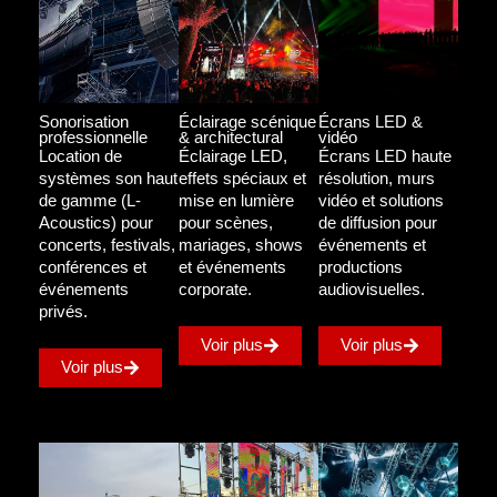
Claypaky, consoles grandMA3.
Affichage Visuel :
Solutions LED haute résolution
(type Absen).
Grâce à cet arsenal et un savoir-faire de près de 30 ans,
Sonorisation
Éclairage scénique
Écrans LED &
Showpartners assure chaque année le succès de centaines
professionnelle
& architectural
vidéo
d’événements majeurs.
Location de
Éclairage LED,
Écrans LED haute
systèmes son haut
effets spéciaux et
résolution, murs
de gamme (L-
mise en lumière
vidéo et solutions
Acoustics) pour
pour scènes,
de diffusion pour
concerts, festivals,
mariages, shows
événements et
conférences et
et événements
productions
événements
corporate.
audiovisuelles.
privés.
Voir plus
Voir plus
Voir plus