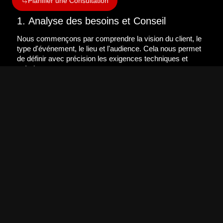
Planifier une Consultation
1. Analyse des besoins et Conseil
Nous commençons par comprendre la vision du client, le
type d'événement, le lieu et l'audience. Cela nous permet
de définir avec précision les exigences techniques et
créatives.
2. Conception et Prévisualisation
En utilisant des outils de simulation 3D avancés, tels que
Soundvision pour le son et WYSIWYG pour la lumière,
nous créons un modèle visuel et acoustique complet de
l'installation. Cela nous permet d'anticiper les défis et
d'affiner la configuration avant l'arrivée sur site.
3. Préparation Technique
Nous préparons et programmons l'ensemble du matériel à
l'avance. Les systèmes audio sont configurés via LA
Network Manager et le processeur P1, tandis que le