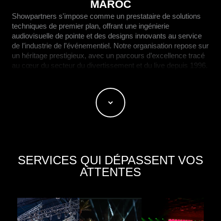
MAROC
Showpartners s'impose comme un prestataire de solutions
techniques de premier plan, offrant une ingénierie
audiovisuelle de pointe et des designs innovants au service
de l’industrie de l’événementiel. Notre organisation repose sur
un héritage prestigieux, avec un parcours d’excellence tracé
au cœur du secteur du divertissement et du live depuis 1996.
Basés à Marrakech, notre dévouement absolu nous a
propulsés au rang de partenaire stratégique pour les entités
les plus influentes de la région, des institutions
gouvernementales aux entreprises internationales de renom.
Une Puissance Technologique aux Standards
Internationaux
SERVICES QUI DÉPASSENT VOS
ATTENTES
Pour transformer chaque concept en une expérience
immersive, nous déployons un parc matériel d’exception :
Audio de Précision :
Systèmes L-Acoustics K2 et
Kara II, consoles DiGiCo Quantum 338.
Éclairage & Scénographie :
Projecteurs