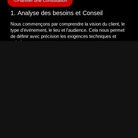
Planifier une Consultation
1. Analyse des besoins et Conseil
Nous commençons par comprendre la vision du client, le
type d'événement, le lieu et l'audience. Cela nous permet
de définir avec précision les exigences techniques et
créatives.
2. Conception et Prévisualisation
En utilisant des outils de simulation 3D avancés, tels que
Soundvision pour le son et WYSIWYG pour la lumière,
nous créons un modèle visuel et acoustique complet de
l'installation. Cela nous permet d'anticiper les défis et
d'affiner la configuration avant l'arrivée sur site.
3. Préparation Technique
Nous préparons et programmons l'ensemble du matériel à
l'avance. Les systèmes audio sont configurés via LA
Network Manager et le processeur P1, tandis que le