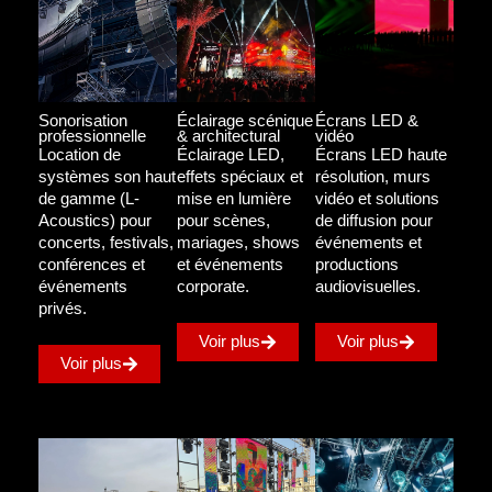
Claypaky, consoles grandMA3.
Affichage Visuel :
Solutions LED haute résolution
(type Absen).
Grâce à cet arsenal et un savoir-faire de près de 30 ans,
Sonorisation
Éclairage scénique
Écrans LED &
Showpartners assure chaque année le succès de centaines
professionnelle
& architectural
vidéo
d’événements majeurs.
Location de
Éclairage LED,
Écrans LED haute
systèmes son haut
effets spéciaux et
résolution, murs
de gamme (L-
mise en lumière
vidéo et solutions
Acoustics) pour
pour scènes,
de diffusion pour
concerts, festivals,
mariages, shows
événements et
conférences et
et événements
productions
événements
corporate.
audiovisuelles.
privés.
Voir plus
Voir plus
Voir plus